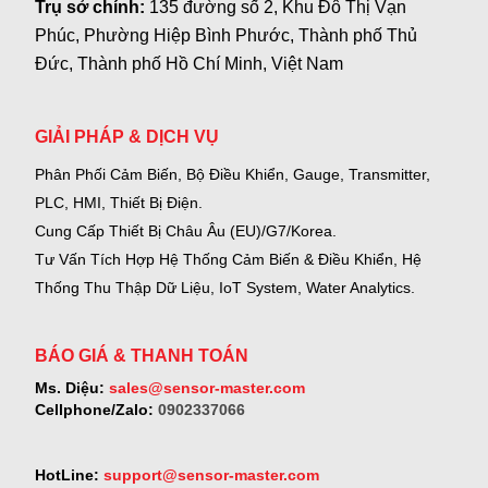
Trụ sở chính:
135 đường số 2, Khu Đô Thị Vạn
Phúc, Phường Hiệp Bình Phước, Thành phố Thủ
Đức, Thành phố Hồ Chí Minh, Việt Nam
GIẢI PHÁP & DỊCH VỤ
Phân Phối Cảm Biến, Bộ Điều Khiển, Gauge,
Transmitter,
PLC, HMI, Thiết Bị Điện.
Cung Cấp Thiết Bị Châu Âu (EU)/G7/Korea.
Tư Vấn Tích Hợp Hệ Thống Cảm Biến & Điều Khiển, Hệ
Thống Thu Thập Dữ Liệu, IoT System, Water Analytics.
BÁO GIÁ & THANH TOÁN
Ms. Diệu:
sales@sensor-master.com
Cellphone/Zalo:
0902337066
HotLine:
support@sensor-master.com