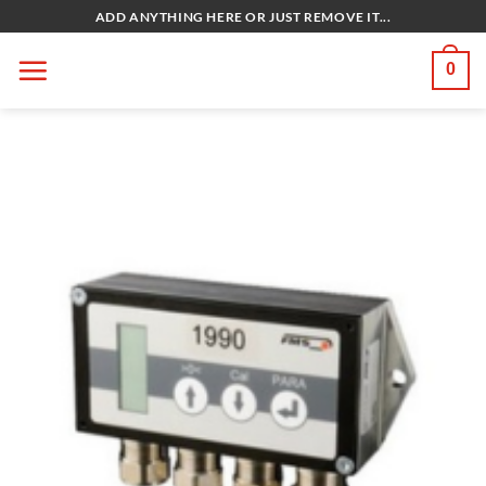
Bỏ
ADD ANYTHING HERE OR JUST REMOVE IT...
qua
nội
0
dung