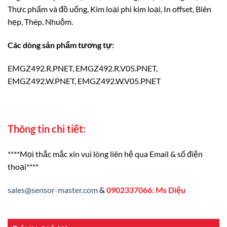
Thực phẩm và đồ uống, Kim loại phi kim loại, In offset, Biên
hẹp, Thép, Nhuộm.
Các dòng sản phẩm tương tự:
EMGZ492.R.PNET, EMGZ492.R.V05.PNET,
EMGZ492.W.PNET, EMGZ492.W.V05.PNET
Thông tin chi tiết:
****Mọi thắc mắc xin vui lòng liên hệ qua Email & số điện
thoại****
sales@sensor-master.com
&
0902337066: Ms Diệu