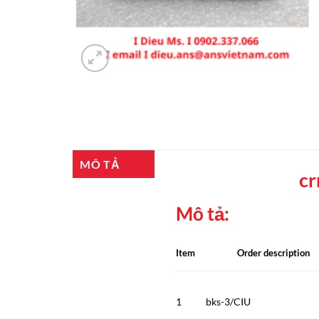
MÔ TẢ
cr
Mô tả:
Item
Order description
1
bks-3/CIU