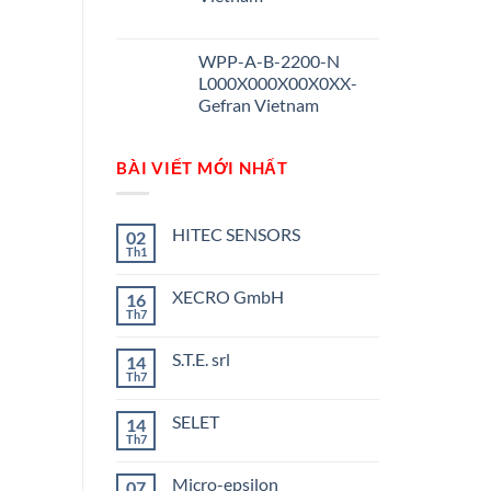
WPP-A-B-2200-N
L000X000X00X0XX-
Gefran Vietnam
BÀI VIẾT MỚI NHẤT
HITEC SENSORS
02
Th1
Không
có
bình
XECRO GmbH
16
luận
ở
Th7
Không
HITEC
có
SENSORS
bình
S.T.E. srl
14
luận
ở
Th7
Không
XECRO
có
GmbH
bình
SELET
14
luận
ở
Th7
Không
S.T.E.
có
srl
bình
Micro-epsilon
07
luận