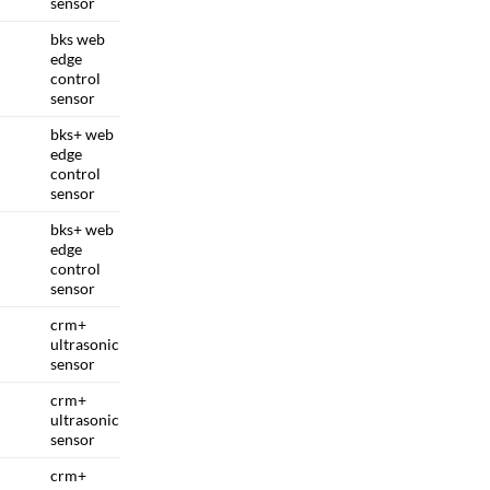
sensor
bks web
edge
control
sensor
bks+ web
edge
control
sensor
bks+ web
edge
control
sensor
crm+
ultrasonic
sensor
crm+
ultrasonic
sensor
crm+