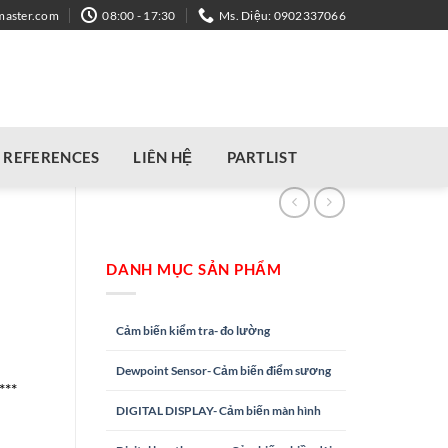
master.com
08:00 - 17:30
Ms. Diệu: 0902337066
REFERENCES
LIÊN HỆ
PARTLIST
DANH MỤC SẢN PHẨM
Cảm biến kiểm tra- đo lường
Dewpoint Sensor- Cảm biến điểm sương
***
DIGITAL DISPLAY- Cảm biến màn hình