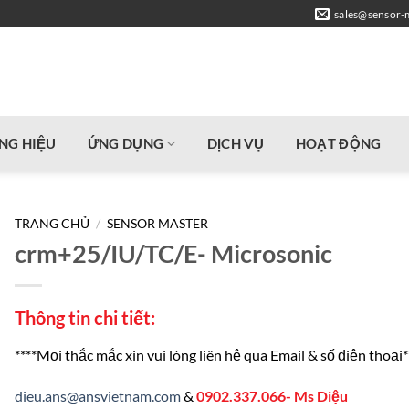
sales@sensor-
NG HIỆU
ỨNG DỤNG
DỊCH VỤ
HOẠT ĐỘNG
TRANG CHỦ
/
SENSOR MASTER
crm+25/IU/TC/E- Microsonic
Thông tin chi tiết:
****Mọi thắc mắc xin vui lòng liên hệ qua Email & số điện thoại*
dieu.ans@ansvietnam.com
&
0902.337.066- Ms Diệu