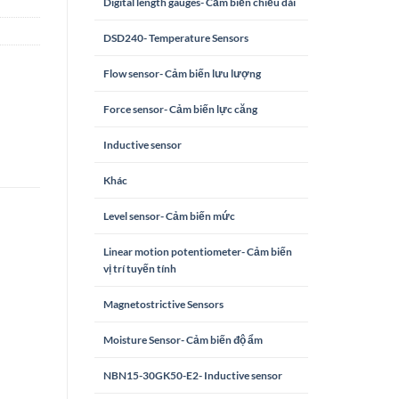
Digital length gauges- Cảm biến chiều dài
DSD240- Temperature Sensors
Flow sensor- Cảm biến lưu lượng
Force sensor- Cảm biến lực căng
Inductive sensor
Khác
Level sensor- Cảm biến mức
Linear motion potentiometer- Cảm biến
vị trí tuyến tính
Magnetostrictive Sensors
Moisture Sensor- Cảm biến độ ẩm
NBN15-30GK50-E2- Inductive sensor