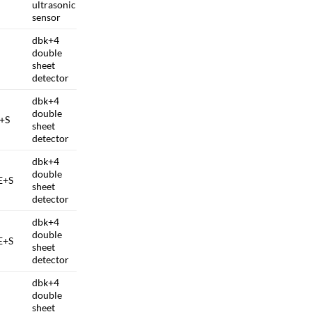
ultrasonic
sensor
dbk+4
double
sheet
detector
dbk+4
double
+S
sheet
detector
dbk+4
double
E+S
sheet
detector
dbk+4
double
E+S
sheet
detector
dbk+4
double
sheet