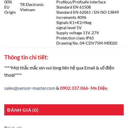
00%
Profibus/Profisafe interface
TR Electronic
EU
Standard EN 61508
Vietnam
Origin
Standard EN 62061 / EN ISO 13849
increments 4096
Signals K1+K2+Neg
signal level 5V
Supply voltage 11V..27V
Protection class IP65
Drawing No. 04-CDV75M-M0020
Thông tin chi tiết:
****Mọi thắc mắc xin vui lòng liên hệ qua Email & số điện
thoại****
sales@sensor-master.com
&
0902.337.066- Ms Diệu
ĐÁNH GIÁ (0)