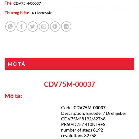
Thẻ:
CDV75M-00037
Thương hiệu:
TR Electronic
MÔ TẢ
CDV75M-00037
Mô tả:
Code:
CDV75M-00037
Description: Encoder / Drehgeber
CDV75M*8192/32768
PB50/D75ZB10NT+FS
number of steps 8192
revolutions 32768