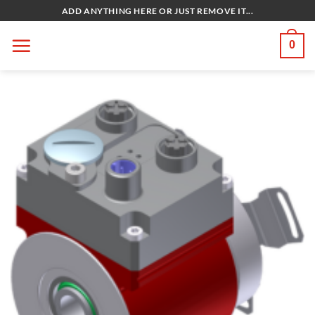
Bỏ
ADD ANYTHING HERE OR JUST REMOVE IT...
qua
nội
0
dung