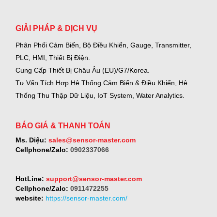
GIẢI PHÁP & DỊCH VỤ
Phân Phối Cảm Biến, Bộ Điều Khiển, Gauge,
Transmitter,
PLC, HMI, Thiết Bị Điện.
Cung Cấp Thiết Bị Châu Âu (EU)/G7/Korea.
Tư Vấn Tích Hợp Hệ Thống Cảm Biến & Điều Khiển, Hệ
Thống Thu Thập Dữ Liệu, IoT System, Water Analytics.
BÁO GIÁ & THANH TOÁN
Ms. Diệu:
sales@sensor-master.com
Cellphone/Zalo:
0902337066
HotLine:
support@sensor-master.com
Cellphone/Zalo:
0911472255
website:
https://sensor-master.com/