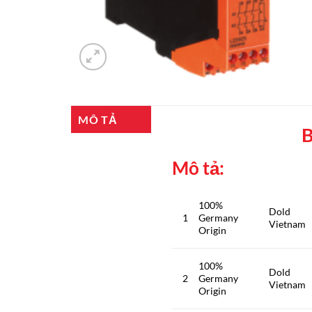
MÔ TẢ
Mô tả:
100%
Dold
1
Germany
Vietnam
Origin
100%
Dold
2
Germany
Vietnam
Origin