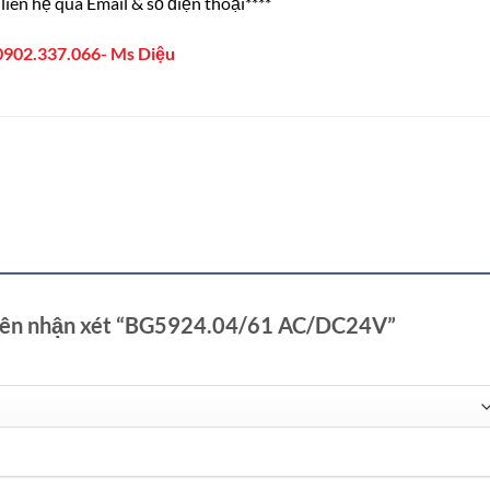
liên hệ qua Email & số điện thoại****
0902.337.066- Ms Diệu
tiên nhận xét “BG5924.04/61 AC/DC24V”