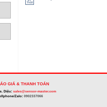
ở
Th10
Không
SELET
có
bình
luận
ở
Micro-
epsilon
ÁO GIÁ & THANH TOÁN
s. Diệu:
sales@sensor-master.com
ellphone/Zalo:
0902337066