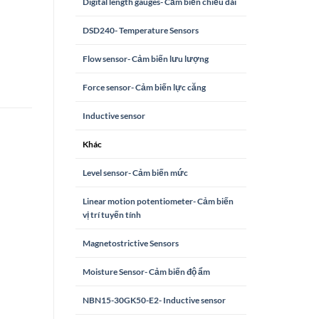
Digital length gauges- Cảm biến chiều dài
DSD240- Temperature Sensors
Flow sensor- Cảm biến lưu lượng
Force sensor- Cảm biến lực căng
Inductive sensor
Khác
Level sensor- Cảm biến mức
Linear motion potentiometer- Cảm biến
vị trí tuyến tính
Magnetostrictive Sensors
Moisture Sensor- Cảm biến độ ẩm
NBN15-30GK50-E2- Inductive sensor