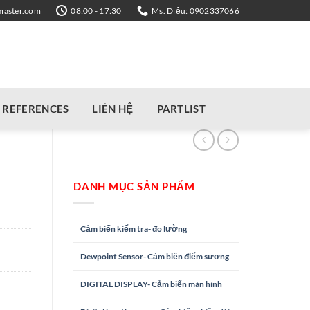
master.com
08:00 - 17:30
Ms. Diệu: 0902337066
REFERENCES
LIÊN HỆ
PARTLIST
DANH MỤC SẢN PHẨM
Cảm biến kiểm tra- đo lường
Dewpoint Sensor- Cảm biến điểm sương
DIGITAL DISPLAY- Cảm biến màn hình