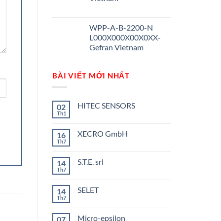
WPP-A-B-2200-N
L000X000X00X0XX-
Gefran Vietnam
BÀI VIẾT MỚI NHẤT
HITEC SENSORS
02
Th1
Không
có
bình
XECRO GmbH
16
luận
ở
Th7
Không
HITEC
có
SENSORS
bình
S.T.E. srl
14
luận
ở
Th7
Không
XECRO
có
GmbH
bình
SELET
14
luận
ở
Th7
Không
S.T.E.
có
srl
bình
Micro-epsilon
07
luận