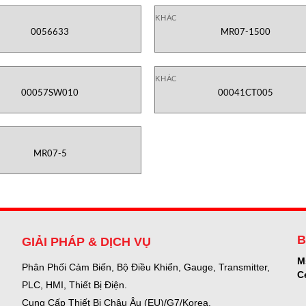
KHÁC
0056633
MR07-1500
KHÁC
00057SW010
00041CT005
MR07-5
B
GIẢI PHÁP & DỊCH VỤ
M
Phân Phối Cảm Biến, Bộ Điều Khiển, Gauge,
Transmitter,
C
PLC, HMI, Thiết Bị Điện.
Cung Cấp Thiết Bị Châu Âu (EU)/G7/Korea.