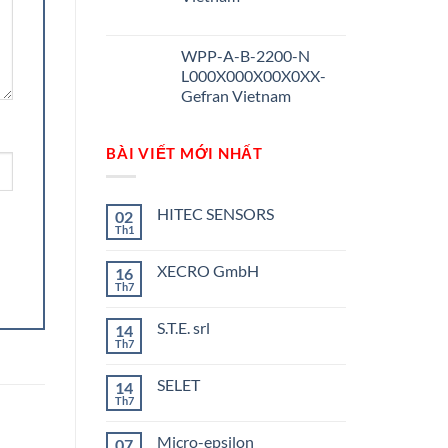
WPP-A-B-2200-N
L000X000X00X0XX-
Gefran Vietnam
BÀI VIẾT MỚI NHẤT
HITEC SENSORS
02
Th1
Không
có
bình
XECRO GmbH
16
luận
ở
Th7
Không
HITEC
có
SENSORS
bình
S.T.E. srl
14
luận
ở
Th7
Không
XECRO
có
GmbH
bình
SELET
14
luận
ở
Th7
Không
S.T.E.
có
srl
bình
Micro-epsilon
07
luận