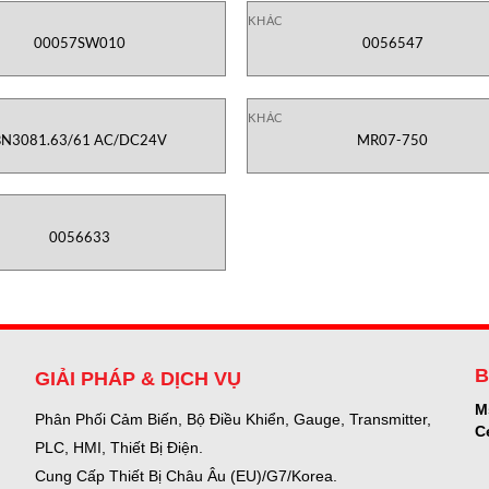
KHÁC
00057SW010
0056547
KHÁC
BN3081.63/61 AC/DC24V
MR07-750
0056633
B
GIẢI PHÁP & DỊCH VỤ
M
Phân Phối Cảm Biến, Bộ Điều Khiển, Gauge,
Transmitter,
C
PLC, HMI, Thiết Bị Điện.
Cung Cấp Thiết Bị Châu Âu (EU)/G7/Korea.