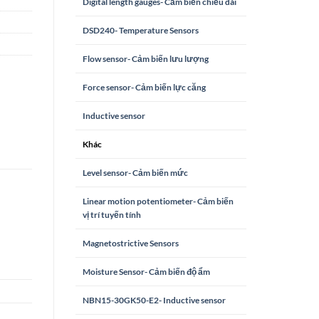
Digital length gauges- Cảm biến chiều dài
DSD240- Temperature Sensors
Flow sensor- Cảm biến lưu lượng
Force sensor- Cảm biến lực căng
Inductive sensor
Khác
Level sensor- Cảm biến mức
Linear motion potentiometer- Cảm biến
vị trí tuyến tính
Magnetostrictive Sensors
Moisture Sensor- Cảm biến độ ẩm
NBN15-30GK50-E2- Inductive sensor