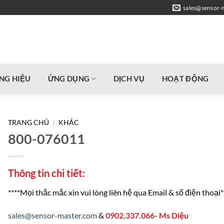
sales@sensor-
NG HIỆU
ỨNG DỤNG
DỊCH VỤ
HOẠT ĐỘNG
TRANG CHỦ
/
KHÁC
800-076011
Thông tin chi tiết:
****Mọi thắc mắc xin vui lòng liên hệ qua Email & số điện thoại*
sales@sensor-master.com
&
0902.337.066- Ms Diệu