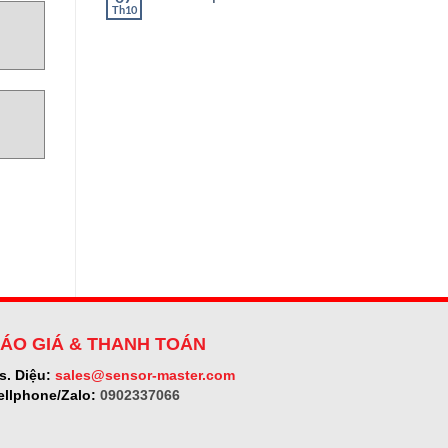
ở
Th10
Không
SELET
có
bình
luận
ở
Micro-
epsilon
ÁO GIÁ & THANH TOÁN
s. Diệu:
sales@sensor-master.com
ellphone/Zalo:
0902337066