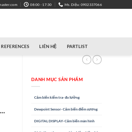
master.com
08:00 - 17:30
Ms. Diệu: 0902337066
REFERENCES
LIÊN HỆ
PARTLIST
DANH MỤC SẢN PHẨM
Cảm biến kiểm tra- đo lường
Dewpoint Sensor- Cảm biến điểm sương
***
DIGITAL DISPLAY- Cảm biến màn hình