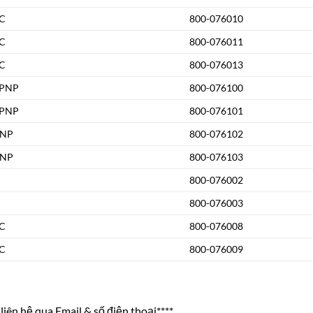
C
800-076010
C
800-076011
C
800-076013
 PNP
800-076100
 PNP
800-076101
PNP
800-076102
PNP
800-076103
800-076002
800-076003
C
800-076008
C
800-076009
liên hệ qua Email & số điện thoại****