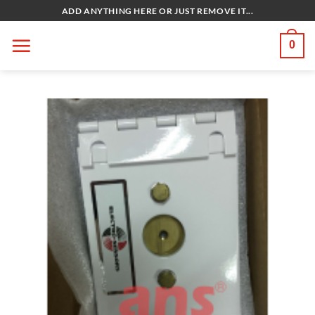
Bỏ
ADD ANYTHING HERE OR JUST REMOVE IT...
qua
nội
0
dung