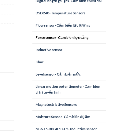
Digital length gauges- Cảm biến chiều dài
DSD240- Temperature Sensors
Flow sensor- Cảm biến lưu lượng
Force sensor- Cảm biến lực căng
Inductive sensor
Khác
Level sensor- Cảm biến mức
Linear motion potentiometer- Cảm biến
vị trí tuyến tính
Magnetostrictive Sensors
Moisture Sensor- Cảm biến độ ẩm
NBN15-30GK50-E2- Inductive sensor