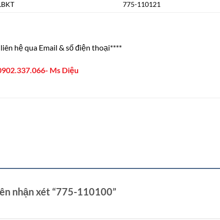
/LBKT
775-110121
liên hệ qua Email & số điện thoại****
0902.337.066- Ms Diệu
tiên nhận xét “775-110100”