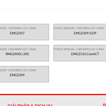
NSOR- CẢM BIẾN LỰC CĂNG
FORCE SENSOR- CẢM BIẾN LỰC CĂNG
EMGZ307
EMGZ309.S.EIP
NSOR- CẢM BIẾN LỰC CĂNG
FORCE SENSOR- CẢM BIẾN LỰC CĂNG
RMGZ400C.200
EMGZ310.ComACT
NSOR- CẢM BIẾN LỰC CĂNG
EMGZ309
B
GIẢI PHÁP & DỊCH VỤ