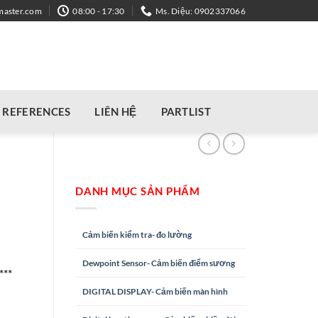
master.com
08:00 - 17:30
Ms. Diệu: 0902337066
REFERENCES
LIÊN HỆ
PARTLIST
DANH MỤC SẢN PHẨM
Cảm biến kiểm tra- đo lường
Dewpoint Sensor- Cảm biến điểm sương
***
DIGITAL DISPLAY- Cảm biến màn hình