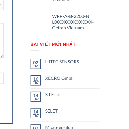
WPP-A-B-2200-N
L000X000X00X0XX-
Gefran Vietnam
BÀI VIẾT MỚI NHẤT
HITEC SENSORS
02
Th1
Không
có
bình
XECRO GmbH
16
luận
ở
Th7
Không
HITEC
có
SENSORS
bình
S.T.E. srl
14
luận
ở
Th7
Không
XECRO
có
GmbH
bình
SELET
14
luận
ở
Th7
Không
S.T.E.
có
srl
bình
Micro-epsilon
07
luận