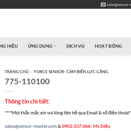
sales@sensor-
NG HIỆU
ỨNG DỤNG
DỊCH VỤ
HOẠT ĐỘNG
TRANG CHỦ
/
FORCE SENSOR- CẢM BIẾN LỰC CĂNG
775-110100
Thông tin chi tiết:
****Mọi thắc mắc xin vui lòng liên hệ qua Email & số điện thoại*
sales@sensor-master.com
&
0902.337.066- Ms Diệu