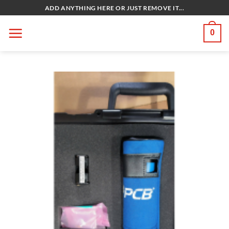
Bỏ
ADD ANYTHING HERE OR JUST REMOVE IT...
qua
nội
0
dung