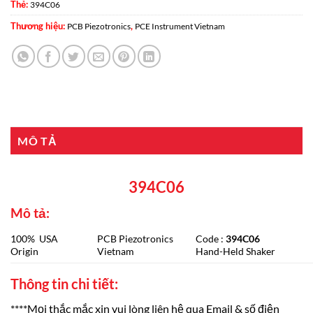
Thẻ:
394C06
Thương hiệu:
,
PCB Piezotronics
PCE Instrument Vietnam
MÔ TẢ
394C06
Mô tả:
100% USA
PCB Piezotronics
Code :
394C06
Origin
Vietnam
Hand-Held Shaker
Thông tin chi tiết:
****Mọi thắc mắc xin vui lòng liên hệ qua Email & số điện