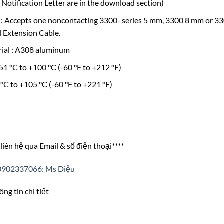
Notification Letter are in the download section)
 : Accepts one noncontacting 3300- series 5 mm, 3300 8 mm or 3
 Extension Cable.
ial : A308 aluminum
1 °C to +100 °C (-60 °F to +212 °F)
°C to +105 °C (-60 °F to +221 °F)
liên hệ qua Email & số điện thoại****
0902337066: Ms Diệu
ng tin chi tiết