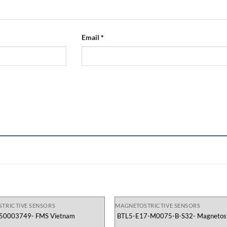
Email
*
TRICTIVE SENSORS
MAGNETOSTRICTIVE SENSORS
50003749- FMS Vietnam
BTL5-E17-M0075-B-S32- Magnetostr
Sensors