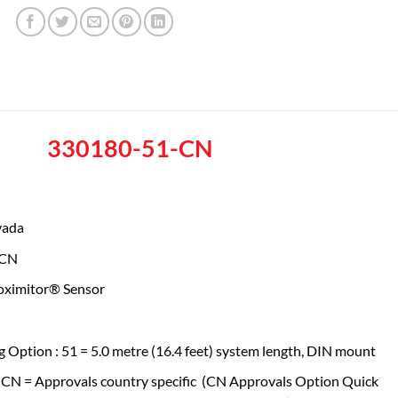
330180-51-CN
vada
-CN
roximitor® Sensor
 Option : 51 = 5.0 metre (16.4 feet) system length, DIN mount
 CN = Approvals country specific (CN Approvals Option Quick