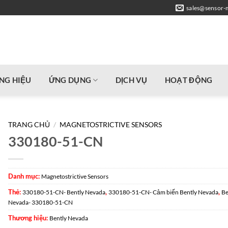
sales@sensor-
NG HIỆU
ỨNG DỤNG
DỊCH VỤ
HOẠT ĐỘNG
TRANG CHỦ
/
MAGNETOSTRICTIVE SENSORS
330180-51-CN
Danh mục:
Magnetostrictive Sensors
Thẻ:
,
,
330180-51-CN- Bently Nevada
330180-51-CN- Cảm biến Bently Nevada
Be
Nevada- 330180-51-CN
Thương hiệu:
Bently Nevada