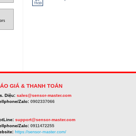
ở
Th10
Không
SELET
có
bình
luận
ở
ors
Micro-
epsilon
ÁO GIÁ & THANH TOÁN
s. Diệu:
sales@sensor-master.com
ellphone/Zalo:
0902337066
otLine:
support@sensor-master.com
ellphone/Zalo:
0911472255
ebsite:
https://sensor-master.com/