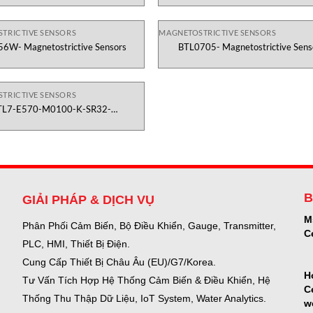
TRICTIVE SENSORS
MAGNETOSTRICTIVE SENSORS
6W- Magnetostrictive Sensors
BTL0705- Magnetostrictive Sens
TRICTIVE SENSORS
TL7-E570-M0100-K-SR32-
Magnetostrictive Sensors
B
GIẢI PHÁP & DỊCH VỤ
M
Phân Phối Cảm Biến, Bộ Điều Khiển, Gauge,
Transmitter,
C
PLC, HMI, Thiết Bị Điện.
Cung Cấp Thiết Bị Châu Âu (EU)/G7/Korea.
H
Tư Vấn Tích Hợp Hệ Thống Cảm Biến & Điều Khiển, Hệ
C
Thống Thu Thập Dữ Liệu, IoT System, Water Analytics.
w