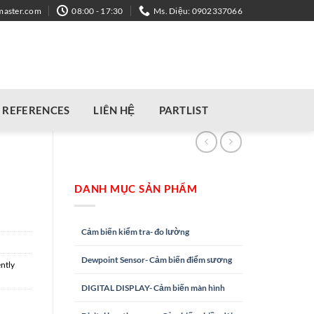
master.com
08:00 - 17:30
Ms. Diệu: 0902337066
REFERENCES
LIÊN HỆ
PARTLIST
DANH MỤC SẢN PHẨM
Cảm biến kiểm tra- đo lường
Dewpoint Sensor- Cảm biến điểm sương
ntly
DIGITAL DISPLAY- Cảm biến màn hình