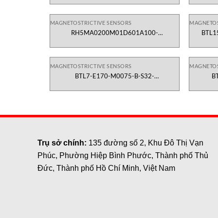
MAGNETOSTRICTIVE SENSORS
MAGNETOS
RH5MA0200M01D601A100-
BTL15
Temposonics/MTS Vietnam
MAGNETOSTRICTIVE SENSORS
MAGNETOS
BTL7-E170-M0075-B-S32-
B
Magnetostrictive Sensors
Trụ sở chính:
135 đường số 2, Khu Đô Thị Vạn
Phúc, Phường Hiệp Bình Phước, Thành phố Thủ
Đức, Thành phố Hồ Chí Minh, Việt Nam