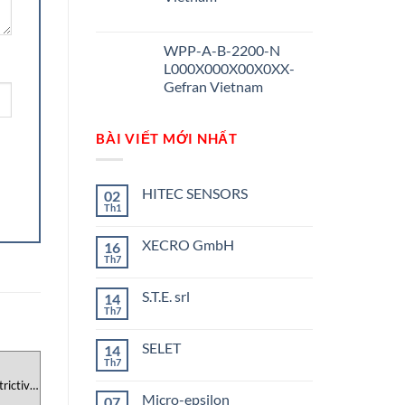
WPP-A-B-2200-N
L000X000X00X0XX-
Gefran Vietnam
BÀI VIẾT MỚI NHẤT
HITEC SENSORS
02
Th1
Không
có
bình
XECRO GmbH
16
luận
ở
Th7
Không
HITEC
có
SENSORS
bình
S.T.E. srl
14
luận
ở
Th7
Không
XECRO
có
GmbH
bình
SELET
14
luận
ở
Th7
Không
S.T.E.
có
ictive
srl
bình
Micro-epsilon
07
luận