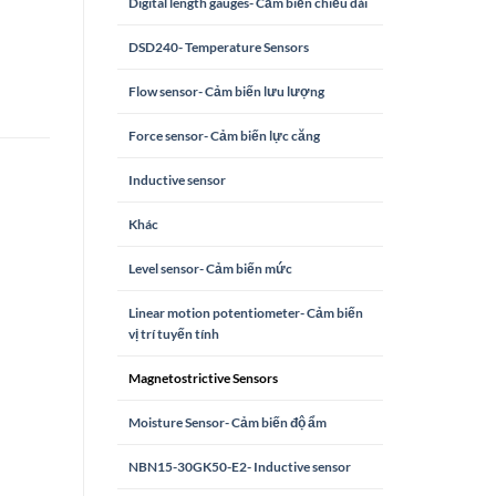
Digital length gauges- Cảm biến chiều dài
DSD240- Temperature Sensors
Flow sensor- Cảm biến lưu lượng
Force sensor- Cảm biến lực căng
Inductive sensor
Khác
Level sensor- Cảm biến mức
Linear motion potentiometer- Cảm biến
vị trí tuyến tính
Magnetostrictive Sensors
Moisture Sensor- Cảm biến độ ẩm
NBN15-30GK50-E2- Inductive sensor