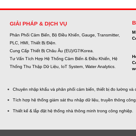
B
GIẢI PHÁP & DỊCH VỤ
M
Phân Phối Cảm Biến, Bộ Điều Khiển, Gauge,
Transmitter,
C
PLC, HMI, Thiết Bị Điện.
Cung Cấp Thiết Bị Châu Âu (EU)/G7/Korea.
H
Tư Vấn Tích Hợp Hệ Thống Cảm Biến & Điều Khiển, Hệ
C
Thống Thu Thập Dữ Liệu, IoT System, Water Analytics.
w
Chuyên nhập khẩu và phân phối cảm biến, thiết bị đo lường và đ
Tích hợp hệ thống giám sát thu nhập dữ liệu, truyền thông công
Thiết kế & lắp đặt hệ thống nhà thông minh trong công nghiệp.