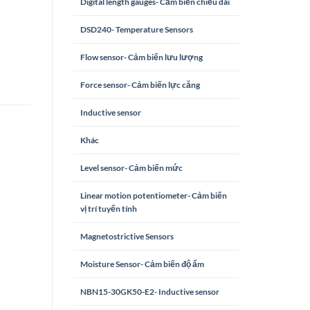
Digital length gauges- Cảm biến chiều dài
DSD240- Temperature Sensors
Flow sensor- Cảm biến lưu lượng
Force sensor- Cảm biến lực căng
Inductive sensor
Khác
Level sensor- Cảm biến mức
Linear motion potentiometer- Cảm biến
vị trí tuyến tính
Magnetostrictive Sensors
Moisture Sensor- Cảm biến độ ẩm
NBN15-30GK50-E2- Inductive sensor