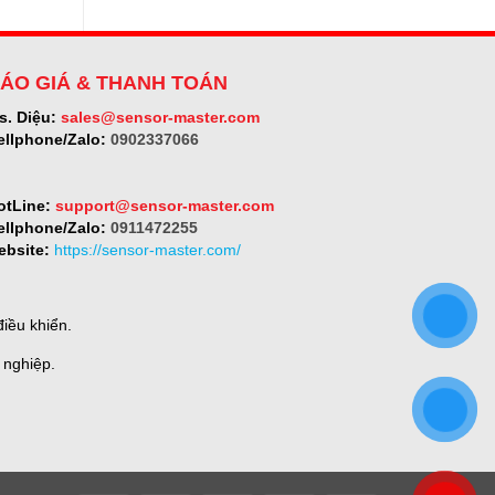
ÁO GIÁ & THANH TOÁN
s. Diệu:
sales@sensor-master.com
ellphone/Zalo:
0902337066
otLine:
support@sensor-master.com
ellphone/Zalo:
0911472255
ebsite:
https://sensor-master.com/
iều khiển.
 nghiệp.