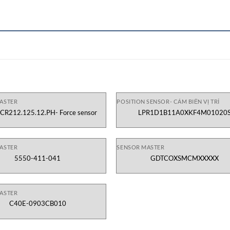
ASTER
POSITION SENSOR- CẢM BIẾN VỊ TRÍ
 CR212.125.12.PH- Force sensor
LPR1D1B11A0XKF4M01020
ASTER
SENSOR MASTER
5550-411-041
GDTCOXSMCMXXXXX
ASTER
C40E-0903CB010