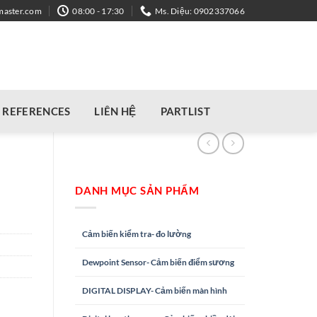
master.com
08:00 - 17:30
Ms. Diệu: 0902337066
REFERENCES
LIÊN HỆ
PARTLIST
DANH MỤC SẢN PHẨM
Cảm biến kiểm tra- đo lường
Dewpoint Sensor- Cảm biến điểm sương
DIGITAL DISPLAY- Cảm biến màn hình