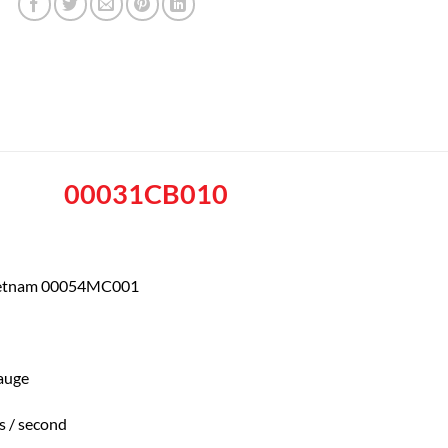
00031CB010
Vietnam 00054MC001
Gauge
 / second