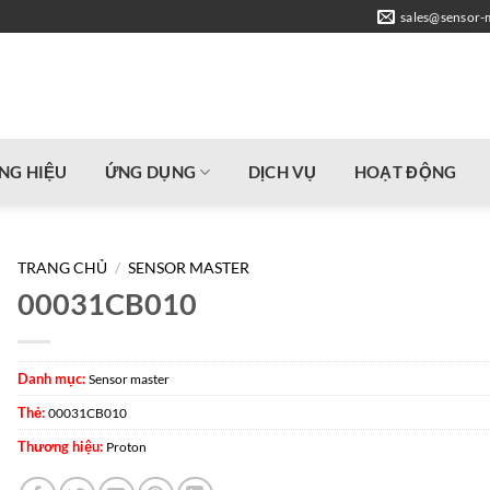
sales@sensor-
NG HIỆU
ỨNG DỤNG
DỊCH VỤ
HOẠT ĐỘNG
TRANG CHỦ
/
SENSOR MASTER
00031CB010
Danh mục:
Sensor master
Thẻ:
00031CB010
Thương hiệu:
Proton