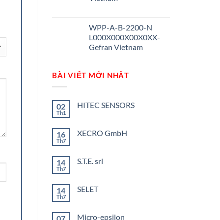
WPP-A-B-2200-N
L000X000X00X0XX-
Gefran Vietnam
BÀI VIẾT MỚI NHẤT
HITEC SENSORS
02
Th1
Không
có
bình
XECRO GmbH
16
luận
ở
Th7
Không
HITEC
có
SENSORS
bình
S.T.E. srl
14
luận
ở
Th7
Không
XECRO
có
GmbH
bình
SELET
14
luận
ở
Th7
Không
S.T.E.
có
srl
bình
Micro-epsilon
07
luận