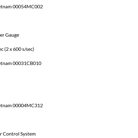
Vietnam 00054MC002
ter Gauge
 (2 x 600 s/sec)
ietnam 00031CB010
Vietnam 00004MC312
r Control System