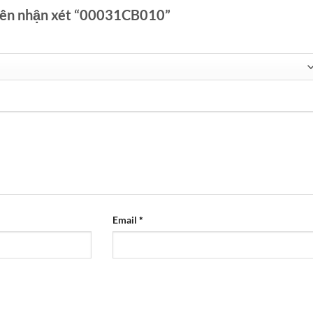
tiên nhận xét “00031CB010”
Email
*