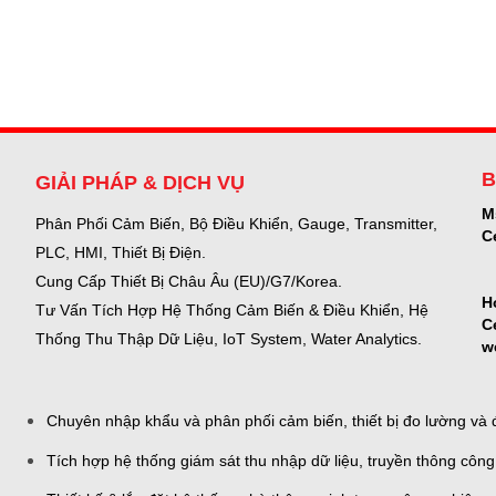
B
GIẢI PHÁP & DỊCH VỤ
M
Phân Phối Cảm Biến, Bộ Điều Khiển, Gauge,
Transmitter,
C
PLC, HMI, Thiết Bị Điện.
Cung Cấp Thiết Bị Châu Âu (EU)/G7/Korea.
H
Tư Vấn Tích Hợp Hệ Thống Cảm Biến & Điều Khiển, Hệ
C
Thống Thu Thập Dữ Liệu, IoT System, Water Analytics.
w
Chuyên nhập khẩu và phân phối cảm biến, thiết bị đo lường và đ
Tích hợp hệ thống giám sát thu nhập dữ liệu, truyền thông công