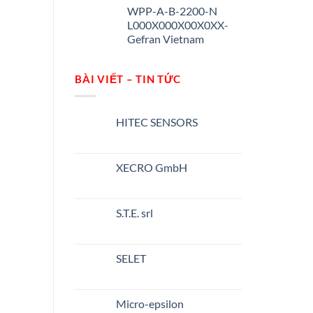
WPP-A-B-2200-N
L000X000X00X0XX-
Gefran Vietnam
BÀI VIẾT – TIN TỨC
HITEC SENSORS
Không
có
bình
luận
XECRO GmbH
ở
HITEC
Không
SENSORS
có
bình
luận
S.T.E. srl
ở
XECRO
Không
GmbH
có
bình
luận
SELET
ở
S.T.E.
Không
srl
có
bình
luận
Micro-epsilon
ở