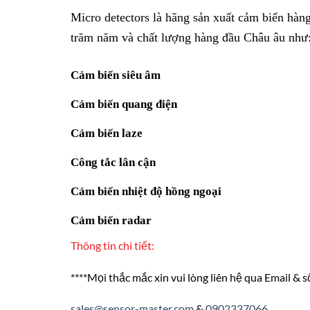
Micro detectors là hãng sản xuất cảm biến hàng
trăm năm và chất lượng hàng đầu Châu âu như
Cảm biến siêu âm
Cảm biến quang điện
Cảm biến laze
Công tắc lân cận
Cảm biến nhiệt độ hồng ngoại
Cảm biến radar
Thông tin chi tiết:
****Mọi thắc mắc xin vui lòng liên hệ qua Email & s
sales@sensor-master.com
&
0902337066