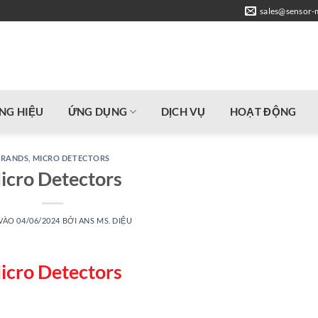
sales@sensor-
NG HIỆU
ỨNG DỤNG
DỊCH VỤ
HOẠT ĐỘNG
BRANDS
,
MICRO DETECTORS
icro Detectors
 VÀO
04/06/2024
BỞI
ANS MS. DIỆU
icro Detectors