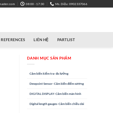
master.com
08:00 - 17:30
Ms. Diệu: 0902337066
REFERENCES
LIÊN HỆ
PARTLIST
DANH MỤC SẢN PHẨM
Cảm biến kiểm tra- đo lường
Dewpoint Sensor- Cảm biến điểm sương
DIGITAL DISPLAY- Cảm biến màn hình
Digital length gauges- Cảm biến chiều dài