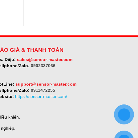
SELET
Không
có
bình
luận
ở
Micro-
epsilon
ÁO GIÁ & THANH TOÁN
s. Diệu:
sales@sensor-master.com
ellphone/Zalo:
0902337066
otLine:
support@sensor-master.com
ellphone/Zalo:
0911472255
ebsite:
https://sensor-master.com/
iều khiển.
 nghiệp.