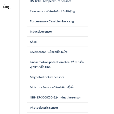
DSD240- Temperature Sensors
ử hàng
Flow sensor- Cảm biến lưu lượng
Force sensor- Cảm biến lực căng
Inductive sensor
Khác
Level sensor- Cảm biến mức
Linear motion potentiometer- Cảm biến
vị trí tuyến tính
Magnetostrictive Sensors
Moisture Sensor- Cảm biến độ ẩm
NBN15-30GK50-E2- Inductive sensor
Photoelectric Sensor