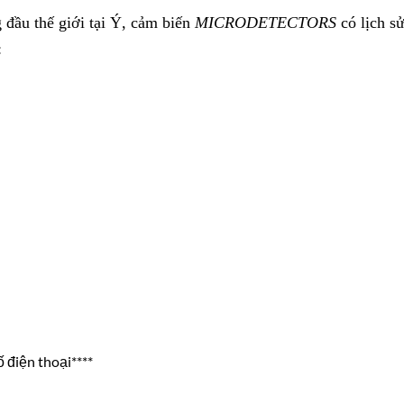
 đầu thế giới tại Ý, cảm biến
MICRODETECTORS
có lịch s
:
ố điện thoại****