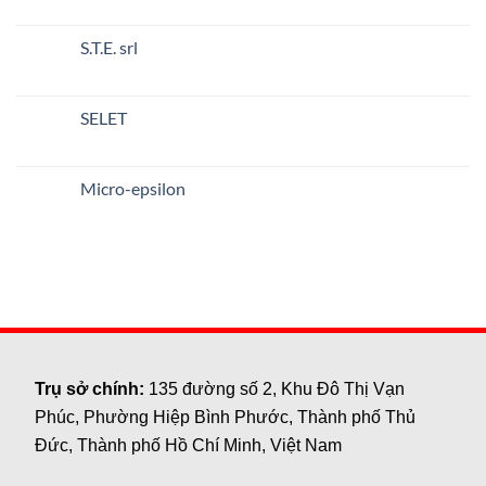
SENSORS
có
bình
luận
S.T.E. srl
ở
XECRO
Không
GmbH
có
bình
luận
SELET
ở
S.T.E.
Không
srl
có
bình
luận
Micro-epsilon
ở
SELET
Không
có
bình
luận
ở
Micro-
epsilon
Trụ sở chính:
135 đường số 2, Khu Đô Thị Vạn
Phúc, Phường Hiệp Bình Phước, Thành phố Thủ
Đức, Thành phố Hồ Chí Minh, Việt Nam