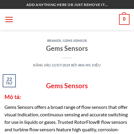
Bỏ
ADD ANYTHING HERE OR JUST REMOVE IT...
qua
nội
0
dung
BRANDS
,
GEMS SENSOR
Gems Sensors
ĐĂNG VÀO
22/07/2024
BỞI
ANS MS. DIỆU
22
Th7
Gems Sensors
Mô tả:
Gems Sensors offers a broad range of flow sensors that offer
visual Indication, continuous sensing and accurate switching
for use in liquids or gases. Trusted RotorFlow® flow sensors
and turbine flow sensors feature high quality, corrosion-