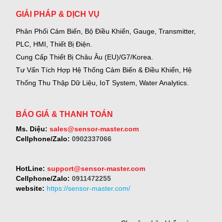
GIẢI PHÁP & DỊCH VỤ
Phân Phối Cảm Biến, Bộ Điều Khiển, Gauge,
Transmitter,
PLC, HMI, Thiết Bị Điện.
Cung Cấp Thiết Bị Châu Âu (EU)/G7/Korea.
Tư Vấn Tích Hợp Hệ Thống Cảm Biến & Điều Khiển, Hệ
Thống Thu Thập Dữ Liệu, IoT System, Water Analytics.
BÁO GIÁ & THANH TOÁN
Ms. Diệu:
sales@sensor-master.com
Cellphone/Zalo:
0902337066
HotLine:
support@sensor-master.com
Cellphone/Zalo:
0911472255
website:
https://sensor-master.com/