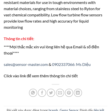
resistant materials for use in tough environments with
material choices, ranging from stainless steel to Ryton for
vast chemical compatibility. Low flow turbine flow sensors
provide low flow rates and high accuracy for liquid
monitoring
Thông tin chi tiết:
****Mọi thắc mắc xin vui lòng liên hệ qua Email & số điện
thoại****
sales@sensor-master.com
&
0902337066: Ms Diệu
Click vào link để xem thêm thông tin chi tiết
Bài viết này được đăng trong
brands
,
Gems Sensor
. Đánh dấu
liên kết