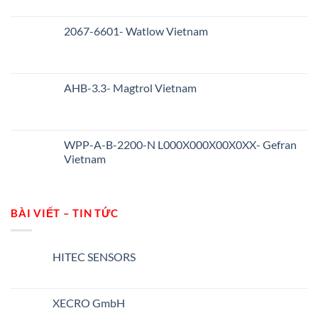
2067-6601- Watlow Vietnam
AHB-3.3- Magtrol Vietnam
WPP-A-B-2200-N L000X000X00X0XX- Gefran
Vietnam
BÀI VIẾT – TIN TỨC
HITEC SENSORS
Không
có
bình
luận
XECRO GmbH
ở
HITEC
Không