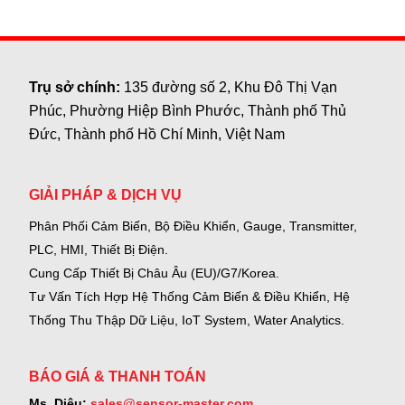
epsilon
Trụ sở chính:
135 đường số 2, Khu Đô Thị Vạn
Phúc, Phường Hiệp Bình Phước, Thành phố Thủ
Đức, Thành phố Hồ Chí Minh, Việt Nam
GIẢI PHÁP & DỊCH VỤ
Phân Phối Cảm Biến, Bộ Điều Khiển, Gauge,
Transmitter,
PLC, HMI, Thiết Bị Điện.
Cung Cấp Thiết Bị Châu Âu (EU)/G7/Korea.
Tư Vấn Tích Hợp Hệ Thống Cảm Biến & Điều Khiển, Hệ
Thống Thu Thập Dữ Liệu, IoT System, Water Analytics.
BÁO GIÁ & THANH TOÁN
Ms. Diệu:
sales@sensor-master.com