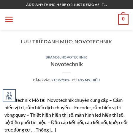
Bỏ
ADD ANYTHING HERE OR JUST REMOVE IT...
qua
nội
0
dung
LƯU TRỮ DANH MỤC:
NOVOTECHNIK
BRANDS
,
NOVOTECHNIK
Novotechnik
ĐĂNG VÀO
21/06/2024
BỞI
ANS MS. DIỆU
21
Th6
Novotechnik Mô tả: Novotechnik chuyên cung cấp – Cảm
biến vị trí, cảm biến dịch chuyển – Encoder, cảm biến vị trí
vòng quay – Thiết hiện hiển thị số, màn hình led hiện thí số,
bộ điều phối tín hiệu – Đầu cáp kết nối, cáp kết nối, khớp nối
trục động cơ … Thông […]