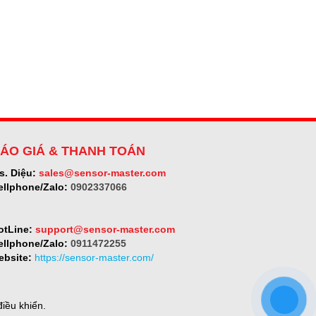
ÁO GIÁ & THANH TOÁN
s. Diệu:
sales@sensor-master.com
ellphone/Zalo:
0902337066
otLine:
support@sensor-master.com
ellphone/Zalo:
0911472255
ebsite:
https://sensor-master.com/
iều khiển.