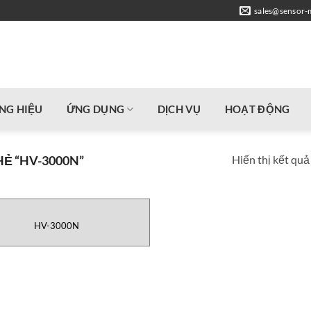
sales@sensor-
NG HIỆU
ỨNG DỤNG
DỊCH VỤ
HOẠT ĐỘNG
Hiển thị kết quả
Ẻ “HV-3000N”
HV-3000N