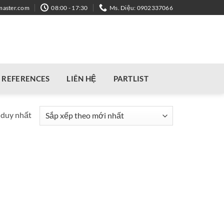
master.com
08:00 - 17:30
Ms. Diệu: 0902337066
REFERENCES
LIÊN HỆ
PARTLIST
 duy nhất