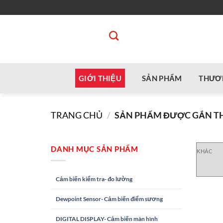
Bỏ
qua
nội
dung
GIỚI THIỆU
SẢN PHẨM
THƯƠ
TRANG CHỦ
/
SẢN PHẨM ĐƯỢC GẮN TH
DANH MỤC SẢN PHẨM
KHÁC
Cảm biến kiểm tra- đo lường
Dewpoint Sensor- Cảm biến điểm sương
DIGITAL DISPLAY- Cảm biến màn hình