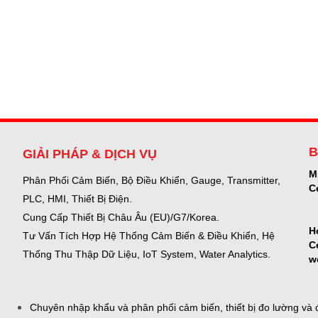
B
GIẢI PHÁP & DỊCH VỤ
M
Phân Phối Cảm Biến, Bộ Điều Khiển, Gauge,
Transmitter,
C
PLC, HMI, Thiết Bị Điện.
Cung Cấp Thiết Bị Châu Âu (EU)/G7/Korea.
H
Tư Vấn Tích Hợp Hệ Thống Cảm Biến & Điều Khiển, Hệ
C
Thống Thu Thập Dữ Liệu, IoT System, Water Analytics.
w
Chuyên nhập khẩu và phân phối cảm biến, thiết bị đo lường và đ