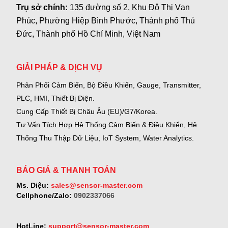
Trụ sở chính:
135 đường số 2, Khu Đô Thị Vạn
Phúc, Phường Hiệp Bình Phước, Thành phố Thủ
Đức, Thành phố Hồ Chí Minh, Việt Nam
GIẢI PHÁP & DỊCH VỤ
Phân Phối Cảm Biến, Bộ Điều Khiển, Gauge,
Transmitter,
PLC, HMI, Thiết Bị Điện.
Cung Cấp Thiết Bị Châu Âu (EU)/G7/Korea.
Tư Vấn Tích Hợp Hệ Thống Cảm Biến & Điều Khiển, Hệ
Thống Thu Thập Dữ Liệu, IoT System, Water Analytics.
BÁO GIÁ & THANH TOÁN
Ms. Diệu:
sales@sensor-master.com
Cellphone/Zalo:
0902337066
HotLine:
support@sensor-master.com