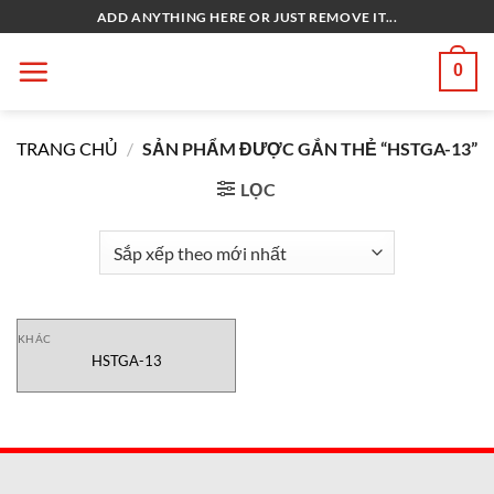
Bỏ
ADD ANYTHING HERE OR JUST REMOVE IT...
qua
nội
0
dung
TRANG CHỦ
/
SẢN PHẨM ĐƯỢC GẮN THẺ “HSTGA-13”
LỌC
KHÁC
HSTGA-13