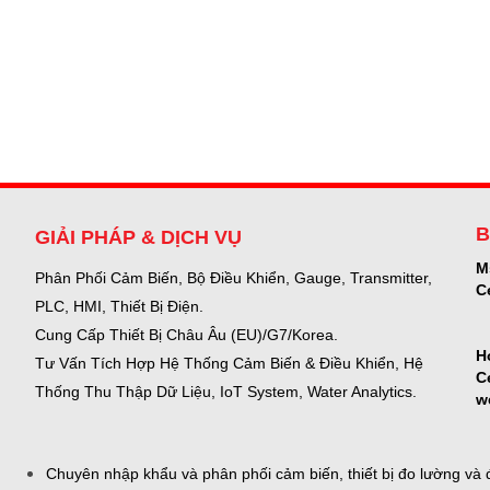
B
GIẢI PHÁP & DỊCH VỤ
M
Phân Phối Cảm Biến, Bộ Điều Khiển, Gauge,
Transmitter,
C
PLC, HMI, Thiết Bị Điện.
Cung Cấp Thiết Bị Châu Âu (EU)/G7/Korea.
H
Tư Vấn Tích Hợp Hệ Thống Cảm Biến & Điều Khiển, Hệ
C
Thống Thu Thập Dữ Liệu, IoT System, Water Analytics.
w
Chuyên nhập khẩu và phân phối cảm biến, thiết bị đo lường và đ