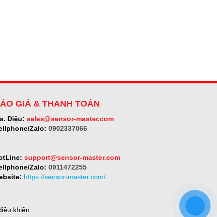
ÁO GIÁ & THANH TOÁN
s. Diệu:
sales@sensor-master.com
ellphone/Zalo:
0902337066
otLine:
support@sensor-master.com
ellphone/Zalo:
0911472255
ebsite:
https://sensor-master.com/
iều khiển.