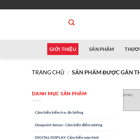
Bỏ
qua
nội
dung
GIỚI THIỆU
SẢN PHẨM
THƯƠ
TRANG CHỦ
/
SẢN PHẨM ĐƯỢC GẮN THẺ
DANH MỤC SẢN PHẨM
KHÁC
Cảm biến kiểm tra- đo lường
Dewpoint Sensor- Cảm biến điểm sương
DIGITAL DISPLAY- Cảm biến màn hình