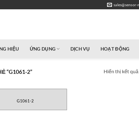
sales@sensor-
NG HIỆU
ỨNG DỤNG
DỊCH VỤ
HOẠT ĐỘNG
Hiển thị kết quả
 “G1061-2”
G1061-2