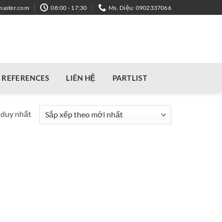
master.com
08:00 - 17:30
Ms. Diệu: 0902337066
REFERENCES
LIÊN HỆ
PARTLIST
 duy nhất