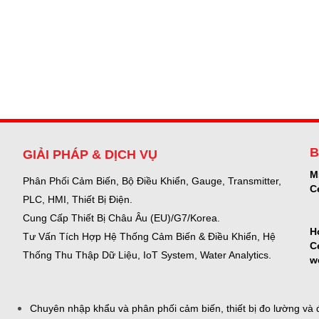
B
GIẢI PHÁP & DỊCH VỤ
M
Phân Phối Cảm Biến, Bộ Điều Khiển, Gauge,
Transmitter,
C
PLC, HMI, Thiết Bị Điện.
Cung Cấp Thiết Bị Châu Âu (EU)/G7/Korea.
H
Tư Vấn Tích Hợp Hệ Thống Cảm Biến & Điều Khiển, Hệ
C
Thống Thu Thập Dữ Liệu, IoT System, Water Analytics.
w
Chuyên nhập khẩu và phân phối cảm biến, thiết bị đo lường và đ