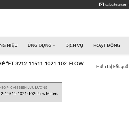
sales@sensor-
NG HIỆU
ỨNG DỤNG
DỊCH VỤ
HOẠT ĐỘNG
“FT-3212-11511-1021-102- FLOW
Hiển thị kết quả
NSOR- CẢM BIẾN LƯU LƯỢNG
12-11511-1021-102- Flow Meters