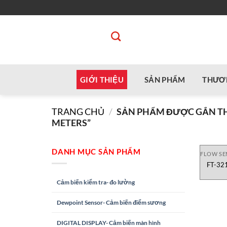
Bỏ
qua
nội
dung
GIỚI THIỆU
SẢN PHẨM
THƯƠ
TRANG CHỦ
/
SẢN PHẨM ĐƯỢC GẮN THẺ 
METERS”
DANH MỤC SẢN PHẨM
FLOW SE
FT-32
Cảm biến kiểm tra- đo lường
Dewpoint Sensor- Cảm biến điểm sương
DIGITAL DISPLAY- Cảm biến màn hình