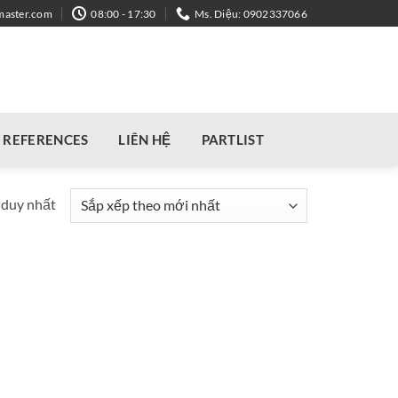
master.com
08:00 - 17:30
Ms. Diệu: 0902337066
REFERENCES
LIÊN HỆ
PARTLIST
 duy nhất