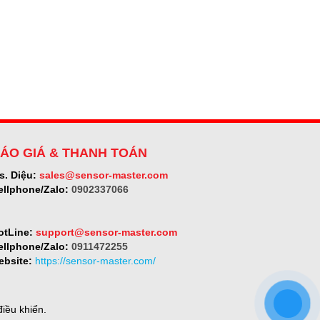
ÁO GIÁ & THANH TOÁN
s. Diệu:
sales@sensor-master.com
ellphone/Zalo:
0902337066
otLine:
support@sensor-master.com
ellphone/Zalo:
0911472255
ebsite:
https://sensor-master.com/
iều khiển.