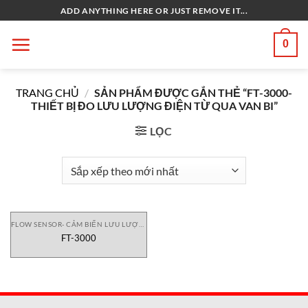
Bỏ
ADD ANYTHING HERE OR JUST REMOVE IT...
qua
nội
0
dung
TRANG CHỦ
/
SẢN PHẨM ĐƯỢC GẮN THẺ “FT-3000-
THIẾT BỊ ĐO LƯU LƯỢNG ĐIỆN TỪ QUA VAN BI”
LỌC
FLOW SENSOR- CẢM BIẾN LƯU LƯỢNG
FT-3000