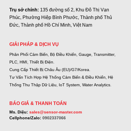
Trụ sở chính:
135 đường số 2, Khu Đô Thị Vạn
Phúc, Phường Hiệp Bình Phước, Thành phố Thủ
Đức, Thành phố Hồ Chí Minh, Việt Nam
GIẢI PHÁP & DỊCH VỤ
Phân Phối Cảm Biến, Bộ Điều Khiển, Gauge,
Transmitter,
PLC, HMI, Thiết Bị Điện.
Cung Cấp Thiết Bị Châu Âu (EU)/G7/Korea.
Tư Vấn Tích Hợp Hệ Thống Cảm Biến & Điều Khiển, Hệ
Thống Thu Thập Dữ Liệu, IoT System, Water Analytics.
BÁO GIÁ & THANH TOÁN
Ms. Diệu:
sales@sensor-master.com
Cellphone/Zalo:
0902337066