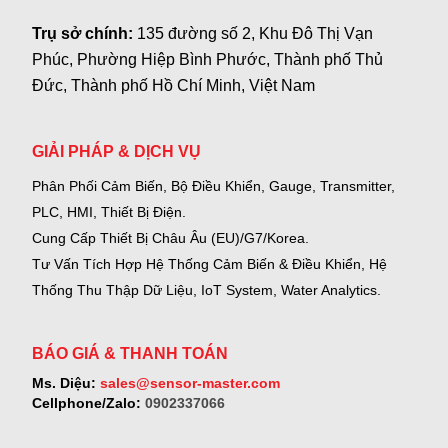
Trụ sở chính:
135 đường số 2, Khu Đô Thị Vạn
Phúc, Phường Hiệp Bình Phước, Thành phố Thủ
Đức, Thành phố Hồ Chí Minh, Việt Nam
GIẢI PHÁP & DỊCH VỤ
Phân Phối Cảm Biến, Bộ Điều Khiển, Gauge,
Transmitter,
PLC, HMI, Thiết Bị Điện.
Cung Cấp Thiết Bị Châu Âu (EU)/G7/Korea.
Tư Vấn Tích Hợp Hệ Thống Cảm Biến & Điều Khiển, Hệ
Thống Thu Thập Dữ Liệu, IoT System, Water Analytics.
BÁO GIÁ & THANH TOÁN
Ms. Diệu:
sales@sensor-master.com
Cellphone/Zalo:
0902337066