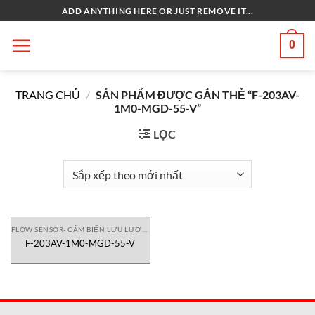
Bỏ
ADD ANYTHING HERE OR JUST REMOVE IT...
qua
nội
0
dung
TRANG CHỦ
/
SẢN PHẨM ĐƯỢC GẮN THẺ “F-203AV-
1M0-MGD-55-V”
LỌC
FLOW SENSOR- CẢM BIẾN LƯU LƯỢNG
F-203AV-1M0-MGD-55-V