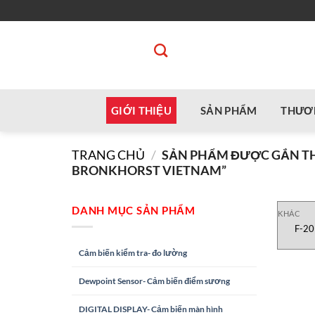
Bỏ
qua
nội
dung
GIỚI THIỆU
SẢN PHẨM
THƯƠ
TRANG CHỦ
/
SẢN PHẨM ĐƯỢC GẮN THẺ
BRONKHORST VIETNAM”
DANH MỤC SẢN PHẨM
KHÁC
F-20
Cảm biến kiểm tra- đo lường
Dewpoint Sensor- Cảm biến điểm sương
DIGITAL DISPLAY- Cảm biến màn hình