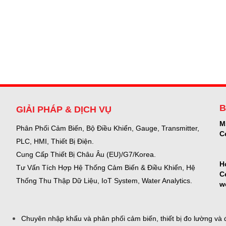
B
GIẢI PHÁP & DỊCH VỤ
M
Phân Phối Cảm Biến, Bộ Điều Khiển, Gauge,
Transmitter,
C
PLC, HMI, Thiết Bị Điện.
Cung Cấp Thiết Bị Châu Âu (EU)/G7/Korea.
H
Tư Vấn Tích Hợp Hệ Thống Cảm Biến & Điều Khiển, Hệ
C
Thống Thu Thập Dữ Liệu, IoT System, Water Analytics.
w
Chuyên nhập khẩu và phân phối cảm biến, thiết bị đo lường và đ