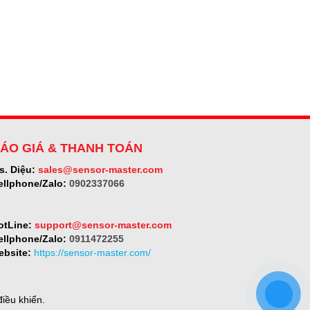
ÁO GIÁ & THANH TOÁN
s. Diệu:
sales@sensor-master.com
ellphone/Zalo:
0902337066
otLine:
support@sensor-master.com
ellphone/Zalo:
0911472255
ebsite:
https://sensor-master.com/
iều khiển.