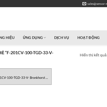
sales@sensor-
NG HIỆU
ỨNG DỤNG
DỊCH VỤ
HOẠT ĐỘNG
 “F-201CV-100-TGD-33-V-
Hiển thị kết quả
1CV-100-TGD-33-V- Bronkhorst
Vietnam