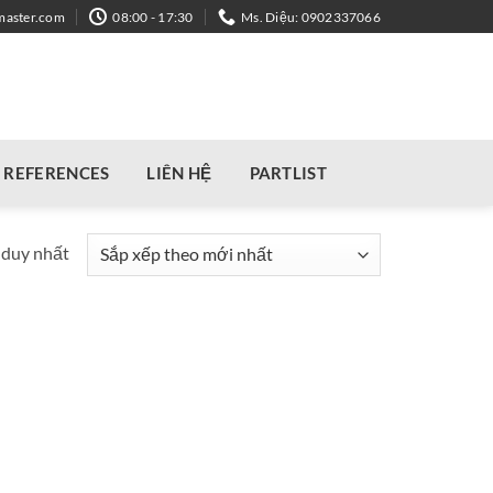
master.com
08:00 - 17:30
Ms. Diệu: 0902337066
REFERENCES
LIÊN HỆ
PARTLIST
 duy nhất