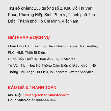
Trụ sở chính:
135 đường số 2, Khu Đô Thị Vạn
Phúc, Phường Hiệp Bình Phước, Thành phố Thủ
Đức, Thành phố Hồ Chí Minh, Việt Nam
GIẢI PHÁP & DỊCH VỤ
Phân Phối Cảm Biến, Bộ Điều Khiển, Gauge,
Transmitter,
PLC, HMI, Thiết Bị Điện.
Cung Cấp Thiết Bị Châu Âu (EU)/G7/Korea.
Tư Vấn Tích Hợp Hệ Thống Cảm Biến & Điều Khiển, Hệ
Thống Thu Thập Dữ Liệu, IoT System, Water Analytics.
BÁO GIÁ & THANH TOÁN
Ms. Diệu:
sales@sensor-master.com
Cellphone/Zalo:
0902337066