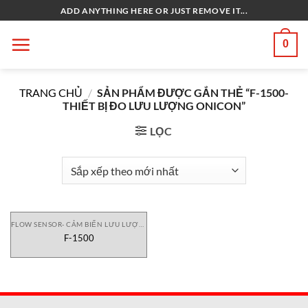
Bỏ
ADD ANYTHING HERE OR JUST REMOVE IT...
qua
nội
0
dung
TRANG CHỦ
/
SẢN PHẨM ĐƯỢC GẮN THẺ “F-1500-
THIẾT BỊ ĐO LƯU LƯỢNG ONICON”
LỌC
FLOW SENSOR- CẢM BIẾN LƯU LƯỢNG
F-1500