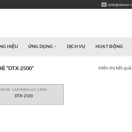
sales@sensor-
NG HIỆU
ỨNG DỤNG
DỊCH VỤ
HOẠT ĐỘNG
Hiển thị kết quả
 “DTX-2500”
ENSOR- CẢM BIẾN LỰC CĂNG
DTX-2500