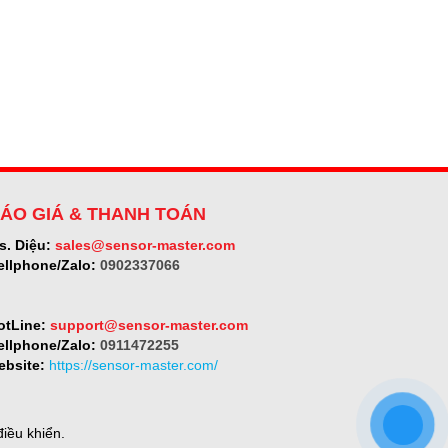
ÁO GIÁ & THANH TOÁN
s. Diệu:
sales@sensor-master.com
ellphone/Zalo:
0902337066
otLine:
support@sensor-master.com
ellphone/Zalo:
0911472255
ebsite:
https://sensor-master.com/
iều khiển.