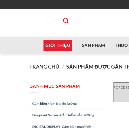
Bỏ
qua
nội
dung
GIỚI THIỆU
SẢN PHẨM
THƯƠ
TRANG CHỦ
/
SẢN PHẨM ĐƯỢC GẮN THẺ
DANH MỤC SẢN PHẨM
FORCE S
Cảm biến kiểm tra- đo lường
Dewpoint Sensor- Cảm biến điểm sương
DIGITAL DISPLAY- Cảm biến màn hình