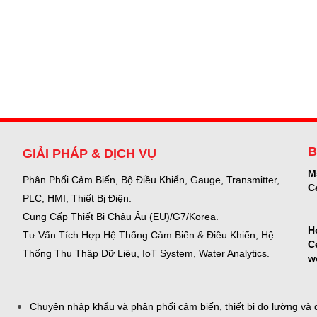
B
GIẢI PHÁP & DỊCH VỤ
M
Phân Phối Cảm Biến, Bộ Điều Khiển, Gauge,
Transmitter,
C
PLC, HMI, Thiết Bị Điện.
Cung Cấp Thiết Bị Châu Âu (EU)/G7/Korea.
H
Tư Vấn Tích Hợp Hệ Thống Cảm Biến & Điều Khiển, Hệ
C
Thống Thu Thập Dữ Liệu, IoT System, Water Analytics.
w
Chuyên nhập khẩu và phân phối cảm biến, thiết bị đo lường và đ