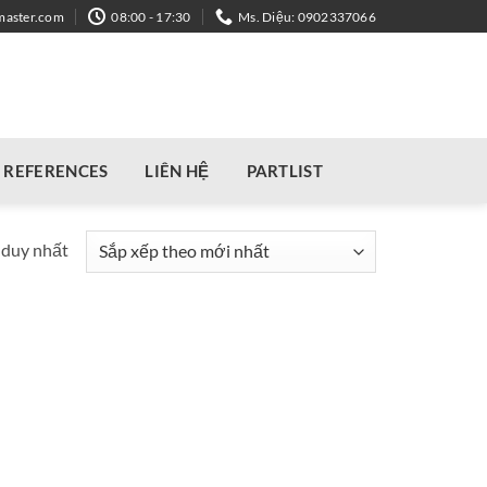
master.com
08:00 - 17:30
Ms. Diệu: 0902337066
REFERENCES
LIÊN HỆ
PARTLIST
 duy nhất