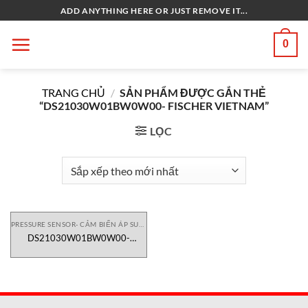
Bỏ
ADD ANYTHING HERE OR JUST REMOVE IT...
qua
nội
0
dung
TRANG CHỦ
/
SẢN PHẨM ĐƯỢC GẮN THẺ
“DS21030W01BW0W00- FISCHER VIETNAM”
LỌC
PRESSURE SENSOR- CẢM BIẾN ÁP SUẤT
DS21030W01BW0W00-
FISCHER Vietnam