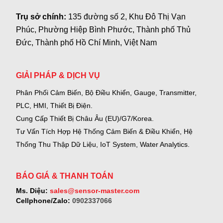
Trụ sở chính:
135 đường số 2, Khu Đô Thị Vạn
Phúc, Phường Hiệp Bình Phước, Thành phố Thủ
Đức, Thành phố Hồ Chí Minh, Việt Nam
GIẢI PHÁP & DỊCH VỤ
Phân Phối Cảm Biến, Bộ Điều Khiển, Gauge,
Transmitter,
PLC, HMI, Thiết Bị Điện.
Cung Cấp Thiết Bị Châu Âu (EU)/G7/Korea.
Tư Vấn Tích Hợp Hệ Thống Cảm Biến & Điều Khiển, Hệ
Thống Thu Thập Dữ Liệu, IoT System, Water Analytics.
BÁO GIÁ & THANH TOÁN
Ms. Diệu:
sales@sensor-master.com
Cellphone/Zalo:
0902337066