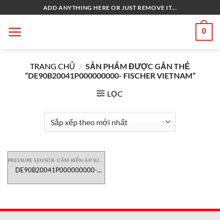
Bỏ
ADD ANYTHING HERE OR JUST REMOVE IT...
qua
nội
0
dung
TRANG CHỦ
/
SẢN PHẨM ĐƯỢC GẮN THẺ
“DE90B20041P000000000- FISCHER VIETNAM”
LỌC
PRESSURE SENSOR- CẢM BIẾN ÁP SUẤT
DE90B20041P000000000-
FISCHER Vietnam