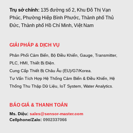
Trụ sở chính:
135 đường số 2, Khu Đô Thị Vạn
Phúc, Phường Hiệp Bình Phước, Thành phố Thủ
Đức, Thành phố Hồ Chí Minh, Việt Nam
GIẢI PHÁP & DỊCH VỤ
Phân Phối Cảm Biến, Bộ Điều Khiển, Gauge,
Transmitter,
PLC, HMI, Thiết Bị Điện.
Cung Cấp Thiết Bị Châu Âu (EU)/G7/Korea.
Tư Vấn Tích Hợp Hệ Thống Cảm Biến & Điều Khiển, Hệ
Thống Thu Thập Dữ Liệu, IoT System, Water Analytics.
BÁO GIÁ & THANH TOÁN
Ms. Diệu:
sales@sensor-master.com
Cellphone/Zalo:
0902337066