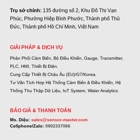
Trụ sở chính:
135 đường số 2, Khu Đô Thị Vạn
Phúc, Phường Hiệp Bình Phước, Thành phố Thủ
Đức, Thành phố Hồ Chí Minh, Việt Nam
GIẢI PHÁP & DỊCH VỤ
Phân Phối Cảm Biến, Bộ Điều Khiển, Gauge,
Transmitter,
PLC, HMI, Thiết Bị Điện.
Cung Cấp Thiết Bị Châu Âu (EU)/G7/Korea.
Tư Vấn Tích Hợp Hệ Thống Cảm Biến & Điều Khiển, Hệ
Thống Thu Thập Dữ Liệu, IoT System, Water Analytics.
BÁO GIÁ & THANH TOÁN
Ms. Diệu:
sales@sensor-master.com
Cellphone/Zalo:
0902337066