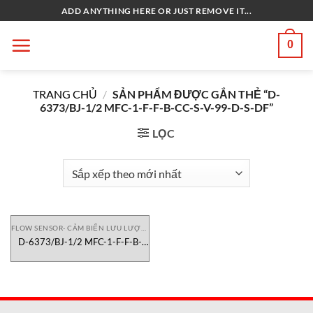
Bỏ
ADD ANYTHING HERE OR JUST REMOVE IT...
qua
nội
0
dung
TRANG CHỦ
/
SẢN PHẨM ĐƯỢC GẮN THẺ “D-
6373/BJ-1/2 MFC-1-F-F-B-CC-S-V-99-D-S-DF”
LỌC
FLOW SENSOR- CẢM BIẾN LƯU LƯỢNG
D-6373/BJ-1/2 MFC-1-F-F-B-
CC-S-V-99-D-S-DF