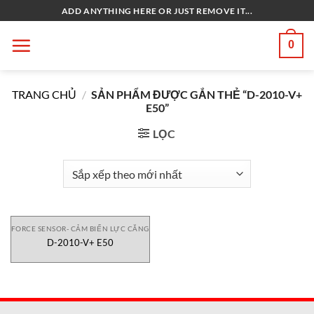
Bỏ
ADD ANYTHING HERE OR JUST REMOVE IT...
qua
nội
0
dung
TRANG CHỦ
/
SẢN PHẨM ĐƯỢC GẮN THẺ “D-2010-V+
E50”
LỌC
FORCE SENSOR- CẢM BIẾN LỰC CĂNG
D-2010-V+ E50