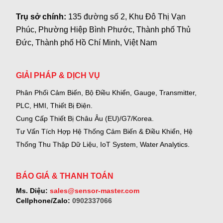
Trụ sở chính:
135 đường số 2, Khu Đô Thị Vạn
Phúc, Phường Hiệp Bình Phước, Thành phố Thủ
Đức, Thành phố Hồ Chí Minh, Việt Nam
GIẢI PHÁP & DỊCH VỤ
Phân Phối Cảm Biến, Bộ Điều Khiển, Gauge,
Transmitter,
PLC, HMI, Thiết Bị Điện.
Cung Cấp Thiết Bị Châu Âu (EU)/G7/Korea.
Tư Vấn Tích Hợp Hệ Thống Cảm Biến & Điều Khiển, Hệ
Thống Thu Thập Dữ Liệu, IoT System, Water Analytics.
BÁO GIÁ & THANH TOÁN
Ms. Diệu:
sales@sensor-master.com
Cellphone/Zalo:
0902337066