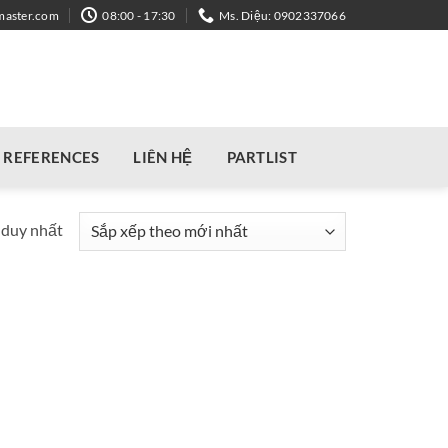
master.com
08:00 - 17:30
Ms. Diệu: 0902337066
REFERENCES
LIÊN HỆ
PARTLIST
 duy nhất