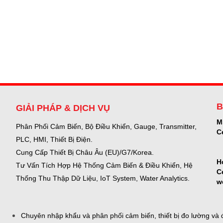
B
GIẢI PHÁP & DỊCH VỤ
M
Phân Phối Cảm Biến, Bộ Điều Khiển, Gauge,
Transmitter,
C
PLC, HMI, Thiết Bị Điện.
Cung Cấp Thiết Bị Châu Âu (EU)/G7/Korea.
H
Tư Vấn Tích Hợp Hệ Thống Cảm Biến & Điều Khiển, Hệ
C
Thống Thu Thập Dữ Liệu, IoT System, Water Analytics.
w
Chuyên nhập khẩu và phân phối cảm biến, thiết bị đo lường và đ