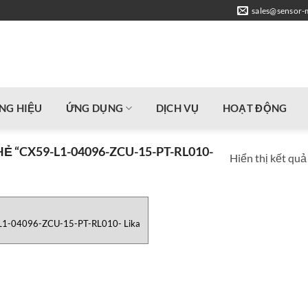
sales@sensor-
NG HIỆU
ỨNG DỤNG
DỊCH VỤ
HOẠT ĐỘNG
“CX59-L1-04096-ZCU-15-PT-RL010-
Hiển thị kết quả
L1-04096-ZCU-15-PT-RL010- Lika