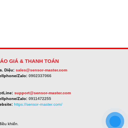
ÁO GIÁ & THANH TOÁN
s. Diệu:
sales@sensor-master.com
ellphone/Zalo:
0902337066
otLine:
support@sensor-master.com
ellphone/Zalo:
0911472255
ebsite:
https://sensor-master.com/
iều khiển.