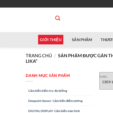
Bỏ
qua
nội
dung
GIỚI THIỆU
SẢN PHẨM
THƯƠ
TRANG CHỦ
/
SẢN PHẨM ĐƯỢC GẮN THẺ 
LIKA”
DANH MỤC SẢN PHẨM
KHÁC
CX59-
Cảm biến kiểm tra- đo lường
Dewpoint Sensor- Cảm biến điểm sương
DIGITAL DISPLAY- Cảm biến màn hình