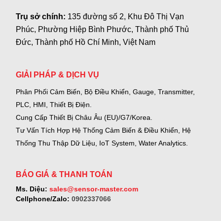
Trụ sở chính:
135 đường số 2, Khu Đô Thị Vạn
Phúc, Phường Hiệp Bình Phước, Thành phố Thủ
Đức, Thành phố Hồ Chí Minh, Việt Nam
GIẢI PHÁP & DỊCH VỤ
Phân Phối Cảm Biến, Bộ Điều Khiển, Gauge,
Transmitter,
PLC, HMI, Thiết Bị Điện.
Cung Cấp Thiết Bị Châu Âu (EU)/G7/Korea.
Tư Vấn Tích Hợp Hệ Thống Cảm Biến & Điều Khiển, Hệ
Thống Thu Thập Dữ Liệu, IoT System, Water Analytics.
BÁO GIÁ & THANH TOÁN
Ms. Diệu:
sales@sensor-master.com
Cellphone/Zalo:
0902337066