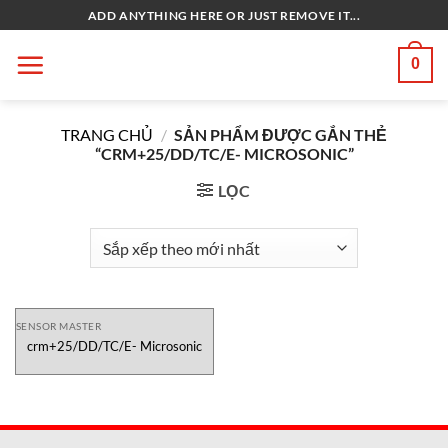
Bỏ
ADD ANYTHING HERE OR JUST REMOVE IT...
qua
nội
0
dung
TRANG CHỦ
/
SẢN PHẨM ĐƯỢC GẮN THẺ
“CRM+25/DD/TC/E- MICROSONIC”
LỌC
SENSOR MASTER
crm+25/DD/TC/E- Microsonic