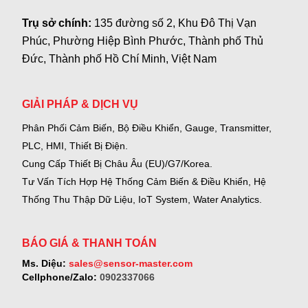
Trụ sở chính:
135 đường số 2, Khu Đô Thị Vạn
Phúc, Phường Hiệp Bình Phước, Thành phố Thủ
Đức, Thành phố Hồ Chí Minh, Việt Nam
GIẢI PHÁP & DỊCH VỤ
Phân Phối Cảm Biến, Bộ Điều Khiển, Gauge,
Transmitter,
PLC, HMI, Thiết Bị Điện.
Cung Cấp Thiết Bị Châu Âu (EU)/G7/Korea.
Tư Vấn Tích Hợp Hệ Thống Cảm Biến & Điều Khiển, Hệ
Thống Thu Thập Dữ Liệu, IoT System, Water Analytics.
BÁO GIÁ & THANH TOÁN
Ms. Diệu:
sales@sensor-master.com
Cellphone/Zalo:
0902337066