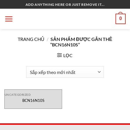
Bỏ
ADD ANYTHING HERE OR JUST REMOVE IT...
qua
nội
0
dung
TRANG CHỦ
/
SẢN PHẨM ĐƯỢC GẮN THẺ
“BCN16N10S”
LỌC
UNCATEGORIZED
BCN16N10S