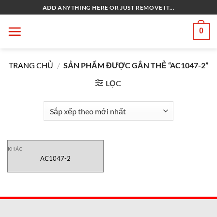
Bỏ
ADD ANYTHING HERE OR JUST REMOVE IT...
qua
nội
0
dung
TRANG CHỦ
/
SẢN PHẨM ĐƯỢC GẮN THẺ “AC1047-2”
LỌC
KHÁC
AC1047-2