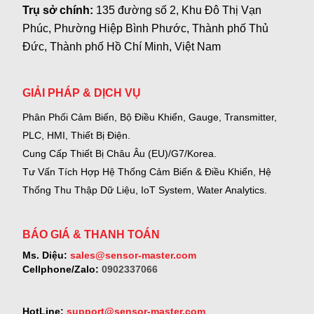
Trụ sở chính:
135 đường số 2, Khu Đô Thị Vạn
Phúc, Phường Hiệp Bình Phước, Thành phố Thủ
Đức, Thành phố Hồ Chí Minh, Việt Nam
GIẢI PHÁP & DỊCH VỤ
Phân Phối Cảm Biến, Bộ Điều Khiển, Gauge,
Transmitter,
PLC, HMI, Thiết Bị Điện.
Cung Cấp Thiết Bị Châu Âu (EU)/G7/Korea.
Tư Vấn Tích Hợp Hệ Thống Cảm Biến & Điều Khiển, Hệ
Thống Thu Thập Dữ Liệu, IoT System, Water Analytics.
BÁO GIÁ & THANH TOÁN
Ms. Diệu:
sales@sensor-master.com
Cellphone/Zalo:
0902337066
HotLine:
support@sensor-master.com