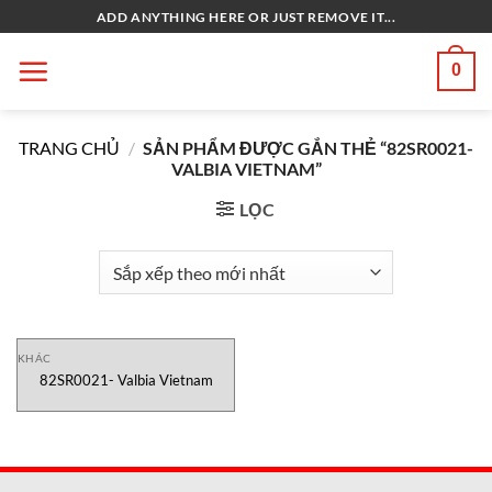
Bỏ
ADD ANYTHING HERE OR JUST REMOVE IT...
qua
nội
0
dung
TRANG CHỦ
/
SẢN PHẨM ĐƯỢC GẮN THẺ “82SR0021-
VALBIA VIETNAM”
LỌC
KHÁC
82SR0021- Valbia Vietnam