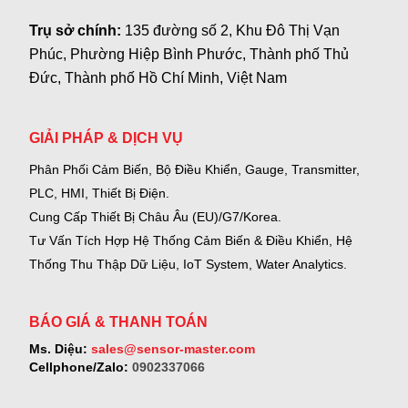
Trụ sở chính:
135 đường số 2, Khu Đô Thị Vạn
Phúc, Phường Hiệp Bình Phước, Thành phố Thủ
Đức, Thành phố Hồ Chí Minh, Việt Nam
GIẢI PHÁP & DỊCH VỤ
Phân Phối Cảm Biến, Bộ Điều Khiển, Gauge,
Transmitter,
PLC, HMI, Thiết Bị Điện.
Cung Cấp Thiết Bị Châu Âu (EU)/G7/Korea.
Tư Vấn Tích Hợp Hệ Thống Cảm Biến & Điều Khiển, Hệ
Thống Thu Thập Dữ Liệu, IoT System, Water Analytics.
BÁO GIÁ & THANH TOÁN
Ms. Diệu:
sales@sensor-master.com
Cellphone/Zalo:
0902337066