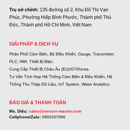
Trụ sở chính:
135 đường số 2, Khu Đô Thị Vạn
Phúc, Phường Hiệp Bình Phước, Thành phố Thủ
Đức, Thành phố Hồ Chí Minh, Việt Nam
GIẢI PHÁP & DỊCH VỤ
Phân Phối Cảm Biến, Bộ Điều Khiển, Gauge,
Transmitter,
PLC, HMI, Thiết Bị Điện.
Cung Cấp Thiết Bị Châu Âu (EU)/G7/Korea.
Tư Vấn Tích Hợp Hệ Thống Cảm Biến & Điều Khiển, Hệ
Thống Thu Thập Dữ Liệu, IoT System, Water Analytics.
BÁO GIÁ & THANH TOÁN
Ms. Diệu:
sales@sensor-master.com
Cellphone/Zalo:
0902337066