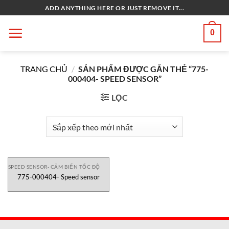
Bỏ
ADD ANYTHING HERE OR JUST REMOVE IT...
qua
nội
0
dung
TRANG CHỦ
/
SẢN PHẨM ĐƯỢC GẮN THẺ “775-
000404- SPEED SENSOR”
LỌC
SPEED SENSOR- CẢM BIẾN TỐC ĐỘ
775-000404- Speed sensor