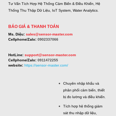
Tư Vấn Tích Hợp Hệ Thống Cảm Biến & Điều Khiển, Hệ
Thống Thu Thập Dữ Liệu, IoT System, Water Analytics.
BÁO GIÁ & THANH TOÁN
Ms. Diệu:
sales@sensor-master.com
Cellphone/Zalo:
0902337066
HotLine:
support@sensor-master.com
Cellphone/Zalo:
0911472255
website:
https://sensor-master.com/
Chuyên nhập khẩu và
phân phối cảm biến, thiết
bị đo lường và điều khiển.
Tích hợp hệ thống giám
sát thu nhập dữ liệu,