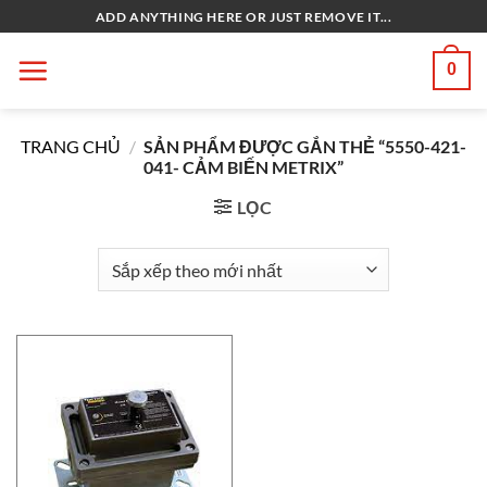
Bỏ
ADD ANYTHING HERE OR JUST REMOVE IT...
qua
nội
0
dung
TRANG CHỦ
/
SẢN PHẨM ĐƯỢC GẮN THẺ “5550-421-
041- CẢM BIẾN METRIX”
LỌC