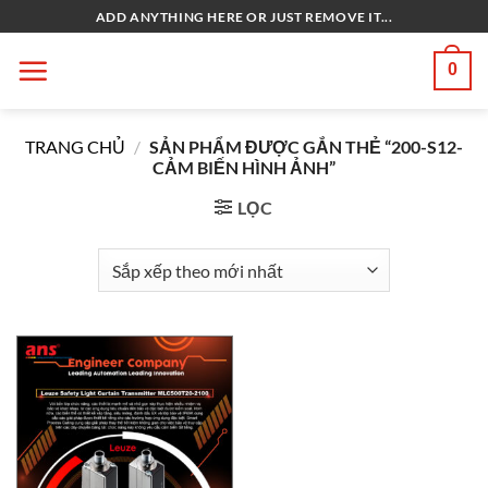
Bỏ
ADD ANYTHING HERE OR JUST REMOVE IT...
qua
nội
0
dung
TRANG CHỦ
/
SẢN PHẨM ĐƯỢC GẮN THẺ “200-S12-
CẢM BIẾN HÌNH ẢNH”
LỌC