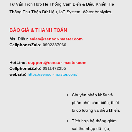
Tư Vấn Tích Hợp Hệ Thống Cảm Biến & Điều Khiển, Hệ
Thống Thu Thập Dữ Liệu, IoT System, Water Analytics.
BÁO GIÁ & THANH TOÁN
Ms. Diệu:
sales@sensor-master.com
Cellphone/Zalo:
0902337066
HotLine:
support@sensor-master.com
Cellphone/Zalo:
0911472255
website:
https://sensor-master.com/
Chuyên nhập khẩu và
phân phối cảm biến, thiết
bị đo lường và điều khiển.
Tích hợp hệ thống giám
sát thu nhập dữ liệu,